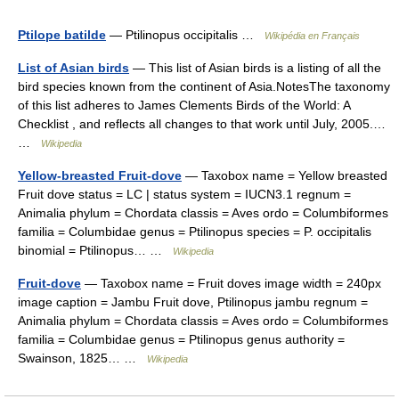
Ptilope batilde
— Ptilinopus occipitalis …
Wikipédia en Français
List of Asian birds
— This list of Asian birds is a listing of all the
bird species known from the continent of Asia.NotesThe taxonomy
of this list adheres to James Clements Birds of the World: A
Checklist , and reflects all changes to that work until July, 2005.…
…
Wikipedia
Yellow-breasted Fruit-dove
— Taxobox name = Yellow breasted
Fruit dove status = LC | status system = IUCN3.1 regnum =
Animalia phylum = Chordata classis = Aves ordo = Columbiformes
familia = Columbidae genus = Ptilinopus species = P. occipitalis
binomial = Ptilinopus… …
Wikipedia
Fruit-dove
— Taxobox name = Fruit doves image width = 240px
image caption = Jambu Fruit dove, Ptilinopus jambu regnum =
Animalia phylum = Chordata classis = Aves ordo = Columbiformes
familia = Columbidae genus = Ptilinopus genus authority =
Swainson, 1825… …
Wikipedia