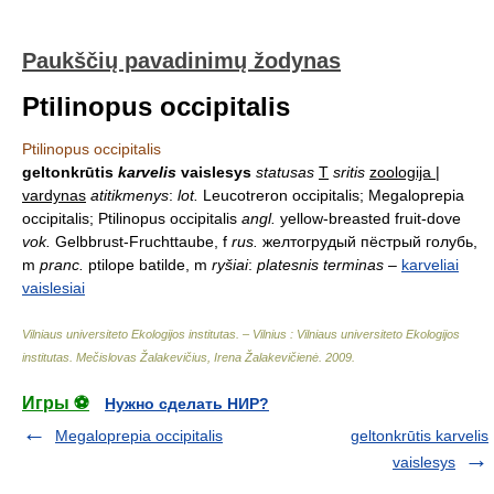
Paukščių pavadinimų žodynas
Ptilinopus occipitalis
Ptilinopus occipitalis
geltonkrūtis
karvelis
vaislesys
statusas
T
sritis
zoologija |
vardynas
atitikmenys
:
lot.
Leucotreron occipitalis; Megaloprepia
occipitalis; Ptilinopus occipitalis
angl.
yellow-breasted fruit-dove
vok.
Gelbbrust-Fruchttaube, f
rus.
желтогрудый пёстрый голубь,
m
pranc.
ptilope batilde, m
ryšiai
:
platesnis terminas
–
karveliai
vaislesiai
Vilniaus universiteto Ekologijos institutas. – Vilnius : Vilniaus universiteto Ekologijos
institutas
.
Mečislovas Žalakevičius, Irena Žalakevičienė
.
2009
.
Игры ⚽
Нужно сделать НИР?
Megaloprepia occipitalis
geltonkrūtis karvelis
vaislesys