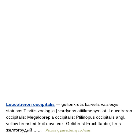
Leucotreron occipitalis
— geltonkrūtis karvelis vaislesys
statusas T sritis zoologija | vardynas atitikmenys: lot. Leucotreron
occipitalis; Megaloprepia occipitalis; Ptilinopus occipitalis angl.
yellow breasted fruit dove vok. Gelbbrust Fruchttaube, f rus.
желтогрудый… …
Paukščių pavadinimų žodynas