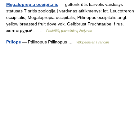
Megaloprepia occipitalis
— geltonkrūtis karvelis vaislesys
statusas T sritis zoologija | vardynas atitikmenys: lot. Leucotreron
occipitalis; Megaloprepia occipitalis; Ptilinopus occipitalis angl.
yellow breasted fruit dove vok. Gelbbrust Fruchttaube, f rus.
желтогрудый… …
Paukščių pavadinimų žodynas
Ptilope
— Ptilinopus Ptilinopus …
Wikipédia en Français