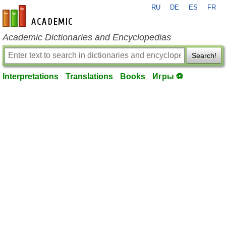
RU
DE
ES
FR
en-academic.com
Academic Dictionaries and Encyclopedias
Search!
Interpretations
Translations
Books
Игры ⚽