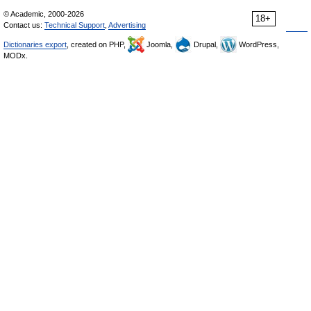
© Academic, 2000-2026
18+
Contact us:
Technical Support
,
Advertising
Dictionaries export
, created on PHP,
Joomla,
Drupal,
WordPress,
MODx.